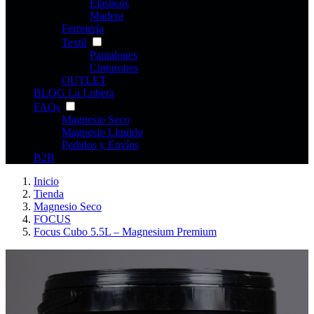
Elásticos
Madera
Ferretería
Textil
Pantalones
Cinturones
OUTLET
BLOG La Lobera
FAQs
Magnesio Seco
Magnesio Líquido
Pedidos y Envíos
B2B
Inicio
Tienda
Magnesio Seco
FOCUS
Focus Cubo 5.5L – Magnesium Premium