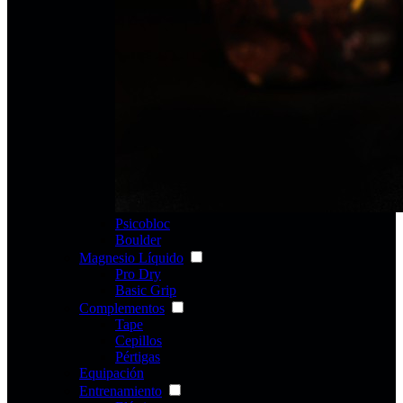
Psicobloc
Boulder
Magnesio Líquido
Pro Dry
Basic Grip
Complementos
Tape
Cepillos
Pértigas
Equipación
Entrenamiento