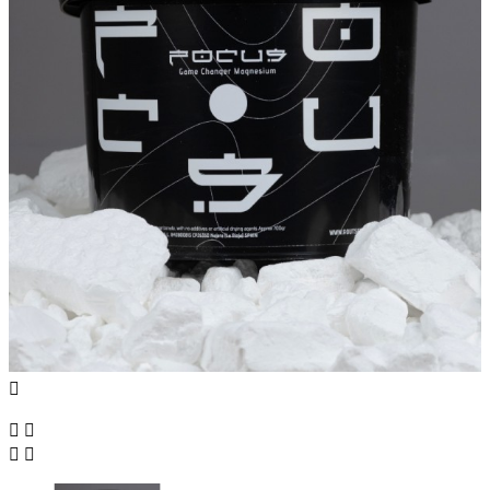




