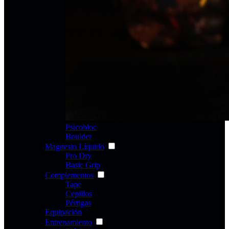
Psicobloc
Boulder
Magnesio Líquido
Pro Dry
Basic Grip
Complementos
Tape
Cepillos
Pértigas
Equipación
Entrenamiento