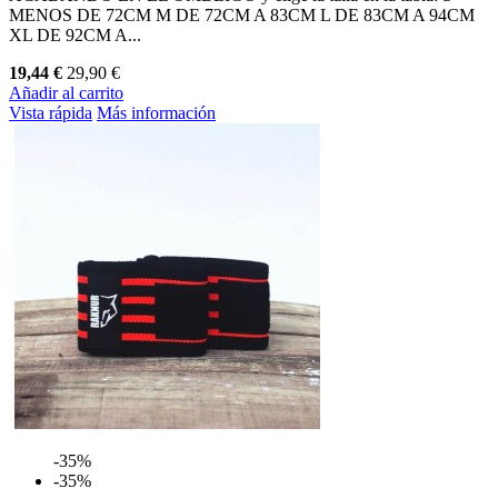
MENOS DE 72CM M DE 72CM A 83CM L DE 83CM A 94CM
XL DE 92CM A...
19,44 €
29,90 €
Añadir al carrito
Vista rápida
Más información
-35%
-35%