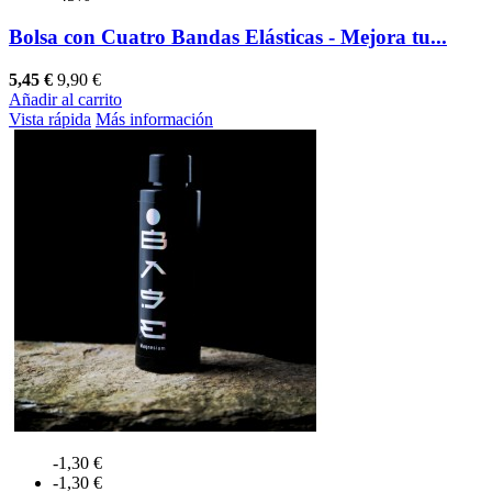
Bolsa con Cuatro Bandas Elásticas - Mejora tu...
5,45 €
9,90 €
Añadir al carrito
Vista rápida
Más información
-1,30 €
-1,30 €