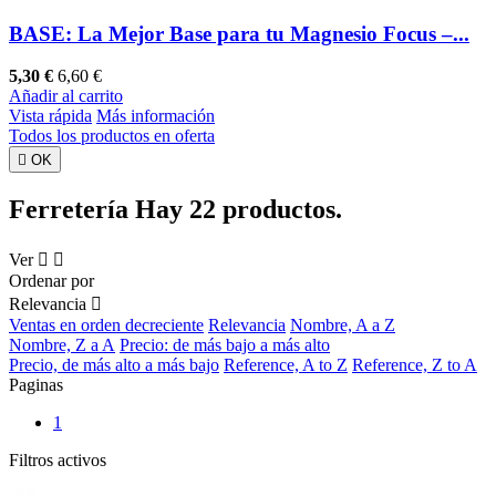
BASE: La Mejor Base para tu Magnesio Focus –...
5,30 €
6,60 €
Añadir al carrito
Vista rápida
Más información
Todos los productos en oferta

OK
Ferretería
Hay 22 productos.
Ver


Ordenar por
Relevancia

Ventas en orden decreciente
Relevancia
Nombre, A a Z
Nombre, Z a A
Precio: de más bajo a más alto
Precio, de más alto a más bajo
Reference, A to Z
Reference, Z to A
Paginas
1
Filtros activos