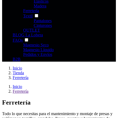
Elásticos
Madera
Ferretería
Textil
Pantalones
Cinturones
OUTLET
BLOG La Lobera
FAQs
Magnesio Seco
Magnesio Líquido
Pedidos y Envíos
B2B
Inicio
Tienda
Ferretería
Inicio
Ferretería
Ferretería
Todo lo que necesitas para el mantenimiento y montaje de presas y