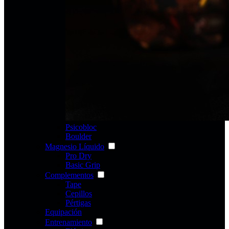
Psicobloc
Boulder
Magnesio Líquido
Pro Dry
Basic Grip
Complementos
Tape
Cepillos
Pértigas
Equipación
Entrenamiento