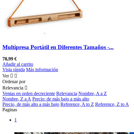
Multipresa Portátil en Diferentes Tamaños -...
78,99 €
Añadir al carrito
Vista rápida
Más información
Ver


Ordenar por
Relevancia

Ventas en orden decreciente
Relevancia
Nombre, A a Z
Nombre, Z a A
Precio: de más bajo a más alto
Precio, de más alto a más bajo
Reference, A to Z
Reference, Z to A
Paginas
1