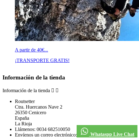
A partir de 40€...
¡TRANSPORTE GRATIS!
Información de la tienda
Información de la tienda


Routsetter
Ctra. Huercanos Nave 2
26350 Cenicero
España
La Rioja
Llámenos:
0034 682510050
Whataspp Live Chat
Envíenos un correo electrónico:
info@routsetter.com