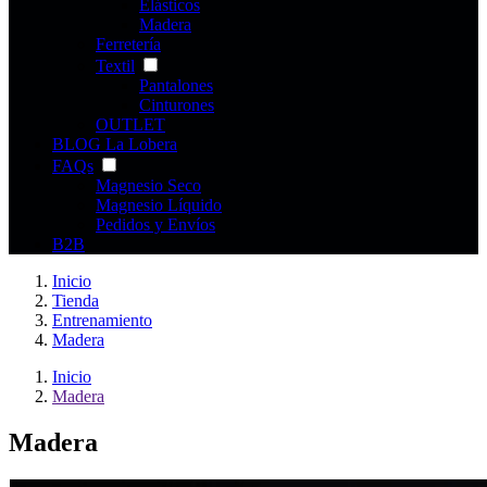
Elásticos
Madera
Ferretería
Textil
Pantalones
Cinturones
OUTLET
BLOG La Lobera
FAQs
Magnesio Seco
Magnesio Líquido
Pedidos y Envíos
B2B
Inicio
Tienda
Entrenamiento
Madera
Inicio
Madera
Madera