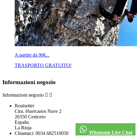
A partire da 90€...
TRASPORTO GRATUITO!
Informazioni negozio
Informazioni negozio


Routsetter
Ctra. Huercanos Nave 2
26350 Cenicero
España
La Rioja
Whataspp Live Chat
Chiamaci:
0034 682510050