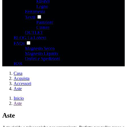
Elastici
Legno
Ferramenta
Textil
Pantaloni
Cinture
OUTLET
BLOG La Lobera
FAQs
Magnesio Secco
Magnesio Líquido
Ordini e Spedizioni
B2B
Casa
Acquista
Accessori
Aste
Inicio
Aste
Aste