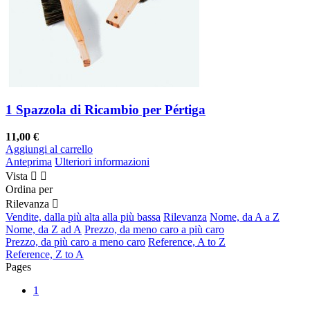
1 Spazzola di Ricambio per Pértiga
11,00 €
Aggiungi al carrello
Anteprima
Ulteriori informazioni
Vista


Ordina per
Rilevanza

Vendite, dalla più alta alla più bassa
Rilevanza
Nome, da A a Z
Nome, da Z ad A
Prezzo, da meno caro a più caro
Prezzo, da più caro a meno caro
Reference, A to Z
Reference, Z to A
Pages
1