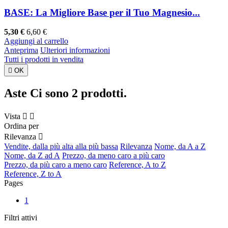
BASE: La Migliore Base per il Tuo Magnesio...
5,30 €
6,60 €
Aggiungi al carrello
Anteprima
Ulteriori informazioni
Tutti i prodotti in vendita

OK
Aste
Ci sono 2 prodotti.
Vista


Ordina per
Rilevanza

Vendite, dalla più alta alla più bassa
Rilevanza
Nome, da A a Z
Nome, da Z ad A
Prezzo, da meno caro a più caro
Prezzo, da più caro a meno caro
Reference, A to Z
Reference, Z to A
Pages
1
Filtri attivi