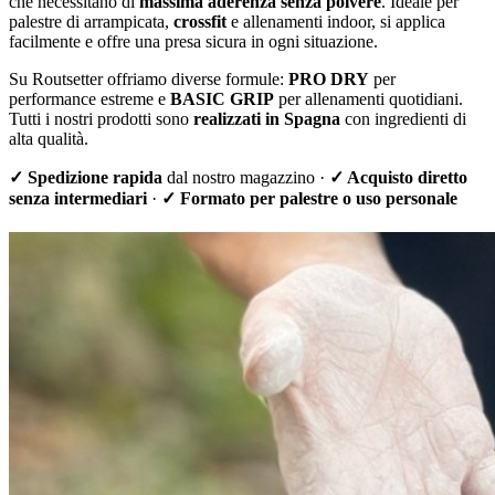
che necessitano di
massima aderenza senza polvere
. Ideale per
palestre di arrampicata,
crossfit
e allenamenti indoor, si applica
facilmente e offre una presa sicura in ogni situazione.
Su Routsetter offriamo diverse formule:
PRO DRY
per
performance estreme e
BASIC GRIP
per allenamenti quotidiani.
Tutti i nostri prodotti sono
realizzati in Spagna
con ingredienti di
alta qualità.
✓ Spedizione rapida
dal nostro magazzino ·
✓ Acquisto diretto
senza intermediari
·
✓ Formato per palestre o uso personale