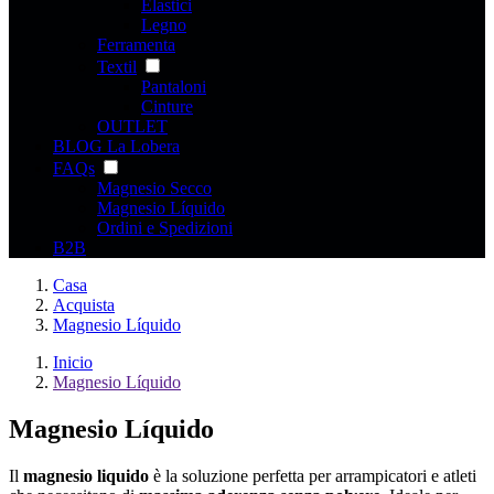
Elastici
Legno
Ferramenta
Textil
Pantaloni
Cinture
OUTLET
BLOG La Lobera
FAQs
Magnesio Secco
Magnesio Líquido
Ordini e Spedizioni
B2B
Casa
Acquista
Magnesio Líquido
Inicio
Magnesio Líquido
Magnesio Líquido
Il
magnesio liquido
è la soluzione perfetta per arrampicatori e atleti